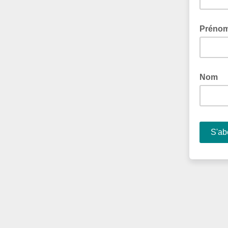
Préno
Nom