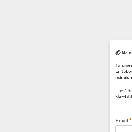
📬 Ma ne
Tu aimes
En t’abo
extraits
Une à deu
Merci d’ê
*
Email